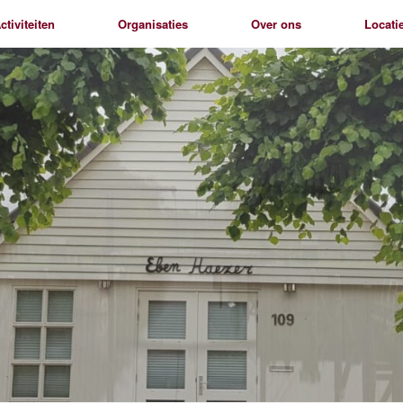
ctiviteiten
Organisaties
Over ons
Locati