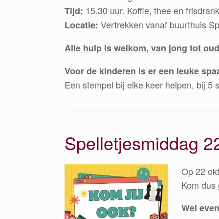
15.30 uur. Koffie, thee en frisdra
Tijd:
Vertrekken vanaf buurthuis Sp
Locatie:
Alle hulp is welkom, van jong tot oud
Voor de kinderen is er een leuke spaa
Een stempel bij elke keer helpen, bij 
Spelletjesmiddag 22
Op 22 okt
Kom dus g
Wel even