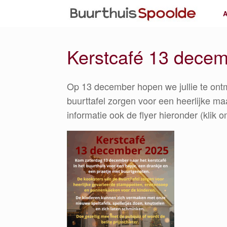
Ga
A
naar
de
inhoud
Kerstcafé 13 dece
Op 13 december hopen we jullie te ontmo
buurttafel zorgen voor een heerlijke maa
informatie ook de flyer hieronder (klik o