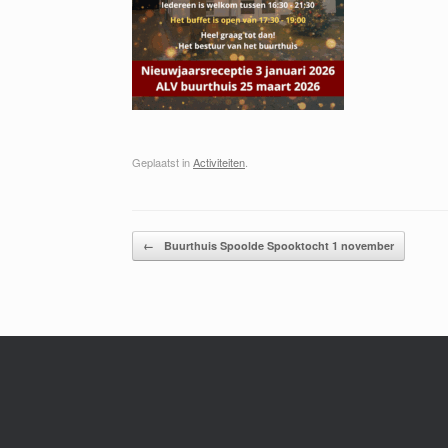
Geplaatst in
Activiteiten
.
Bericht navigatie
←
Buurthuis Spoolde Spooktocht 1 november